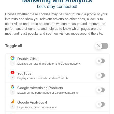
Simplification des achats
Planification
Réseau de fournisseurs
Conçus pour
Marchés publics
Marchés publics locaux
Le secteur public canadien
Fournisseurs
Ressources
Services
Événements
Appels d’offres/soumissions pour les fournisseurs
Foire aux questions
Contactez-nous
Réserver une démo