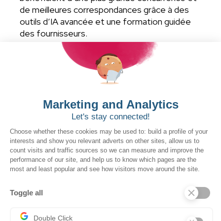
de meilleures correspondances grâce à des
outils d’IA avancée et une formation guidée
des fournisseurs.
Services gérés
Nous ne nous contentons pas de servir le
secteur public, nous en sommes issus. Avec
plus de 20 ans d’expérience combinée
dans le domaine des marchés publics
, les
spécialistes de SOVRA travaillent aux côtés
de votre équipe pour optimiser les opérations,
renforcer la conformité et faire de
l’approvisionnement un levier stratégique de
valeur.
Intégration et partenariats
La plateforme d’intégration ouverte de