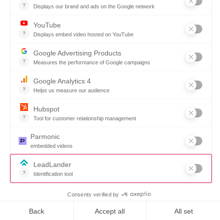
SOVRA (iPaaS)
se connecte de manière
transparente aux principaux systèmes
ERP et financiers
. Grâce à un réseau
croissant de partenaires technologiques et de
services, nous veillons à ce que chaque
organisme puisse moderniser ses processus
d’approvisionnement sans perturber son
environnement existant.
L’approvisionnement au
cœur de l’innovation
Vous souhaitez réserver une démo ?
Cliquez
L’écosystème des marchés publics de
ici!