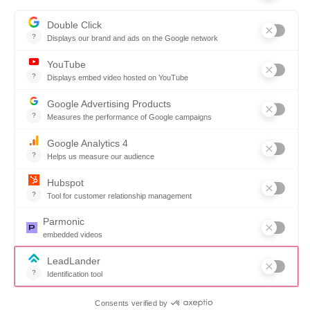
À propos
Pourquoi SOVRA ?
Écosystème des marchés publics SOVRA
Équipe de direction
Conseil d’administration
Partenaires
Carrières
Solutions
Gestion des achats
Simplification des achats
Planification
Réseau de fournisseurs
Conçus pour
Marchés publics
Marchés publics locaux
Le secteur public canadien
Fournisseurs
Ressources
Services
Événements
Appels d’offres/soumissions pour les fournisseurs
Foire aux questions
Contactez-nous
Réserver une démo
Suivez-nous