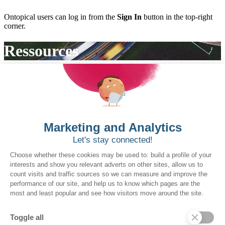
Ontopical users can log in from the
Sign In
button in the top-right
corner.
Ressources
Afficher tout
Blogue
Communiqués de presse
Ebook
Non classifié(e)
Non répertorié
Product Release
Success Stories
Tools
Video
Webinar
White Papers
Display more articles
Vous souhaitez réserver une démo ?
Cliquez ici!